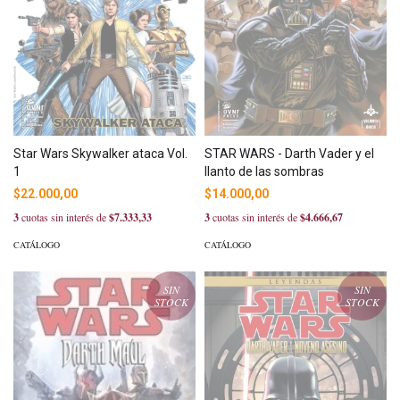
Star Wars Skywalker ataca Vol.
STAR WARS - Darth Vader y el
1
llanto de las sombras
$22.000,00
$14.000,00
3
cuotas sin interés de
$7.333,33
3
cuotas sin interés de
$4.666,67
CATÁLOGO
CATÁLOGO
SIN
SIN
STOCK
STOCK