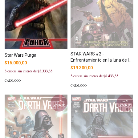
STAR WARS #2 -
Star Wars Purga
Enfrentamiento en la luna de los
$16.000,00
contrabandistas.
$19.300,00
3
cuotas sin interés de
$5.333,33
3
cuotas sin interés de
$6.433,33
CATÁLOGO
CATÁLOGO
SIN
SIN
STOCK
STOCK