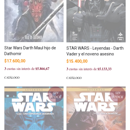
Star Wars Darth Maul hijo de
STAR WARS - Leyendas - Darth
Dathomir
Vader y el noveno asesino
$17.600,00
$15.400,00
3
cuotas sin interés de
$5.866,67
3
cuotas sin interés de
$5.133,33
CATÁLOGO
CATÁLOGO
SIN
SIN
STOCK
STOCK