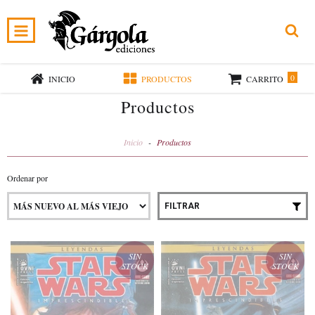
0
INICIO
PRODUCTOS
CARRITO
Productos
Inicio
-
Productos
Ordenar por
FILTRAR
SIN
SIN
STOCK
STOCK