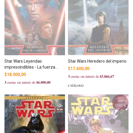
Star Wars Leyendas
Star Wars Heredero del imperio
imprescindibles - La fuerza
$17.600,00
oscura emerge
$18.000,00
3
cuotas sin interés de
$5.866,67
3
cuotas sin interés de
$6.000,00
CATÁLOGO
SIN
STOCK