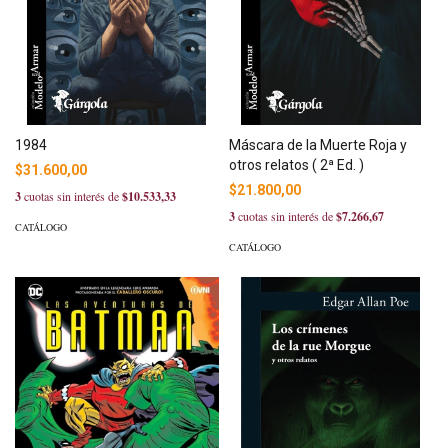
1984
Máscara de la Muerte Roja y
otros relatos ( 2ª Ed. )
$31.600,00
$21.800,00
3
cuotas sin interés de
$10.533,33
3
cuotas sin interés de
$7.266,67
CATÁLOGO
CATÁLOGO