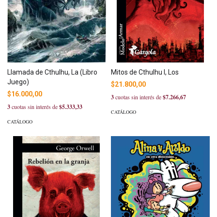
Llamada de Cthulhu, La (Libro
Mitos de Cthulhu I, Los
Juego)
$21.800,00
$16.000,00
3
cuotas sin interés de
$7.266,67
3
cuotas sin interés de
$5.333,33
CATÁLOGO
CATÁLOGO