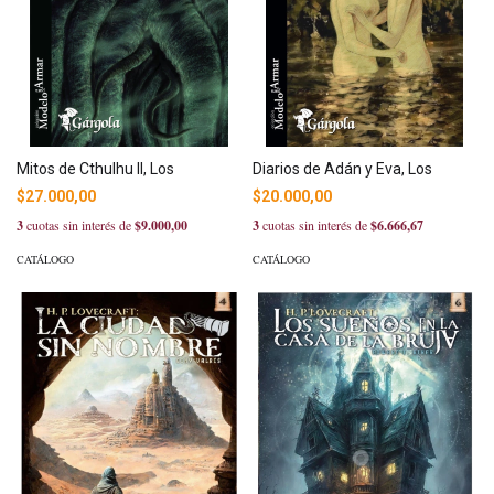
Mitos de Cthulhu II, Los
Diarios de Adán y Eva, Los
$27.000,00
$20.000,00
3
cuotas sin interés de
$9.000,00
3
cuotas sin interés de
$6.666,67
CATÁLOGO
CATÁLOGO