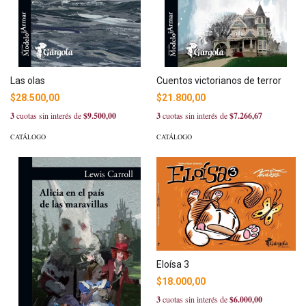
Las olas
Cuentos victorianos de terror
$28.500,00
$21.800,00
3
cuotas sin interés de
$9.500,00
3
cuotas sin interés de
$7.266,67
CATÁLOGO
CATÁLOGO
Eloísa 3
$18.000,00
3
cuotas sin interés de
$6.000,00