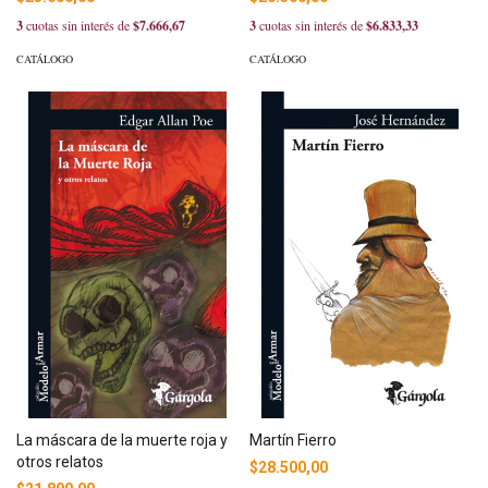
3
cuotas sin interés de
$7.666,67
3
cuotas sin interés de
$6.833,33
CATÁLOGO
CATÁLOGO
La máscara de la muerte roja y
Martín Fierro
otros relatos
$28.500,00