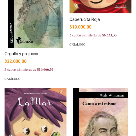
Caperucita Roja
$19.000,00
3
cuotas sin interés de
$6.333,33
CATÁLOGO
Orgullo y prejuicio
$32.000,00
3
cuotas sin interés de
$10.666,67
CATÁLOGO