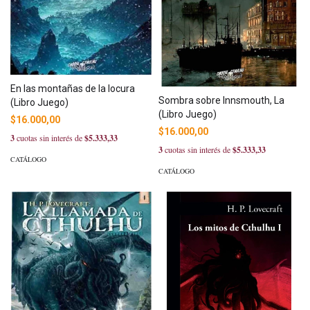
En las montañas de la locura
Sombra sobre Innsmouth, La
(Libro Juego)
(Libro Juego)
$16.000,00
$16.000,00
3
cuotas sin interés de
$5.333,33
3
cuotas sin interés de
$5.333,33
CATÁLOGO
CATÁLOGO