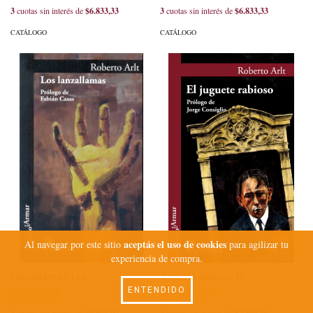
3
cuotas sin interés de
$6.833,33
3
cuotas sin interés de
$6.833,33
CATÁLOGO
CATÁLOGO
aceptás el uso de cookies
Al navegar por este sitio
para agilizar tu
experiencia de compra.
Lanzallamas, Los
Juguete rabioso, El
ENTENDIDO
$28.500,00
$22.500,00
3
cuotas sin interés de
$9.500,00
3
cuotas sin interés de
$7.500,00