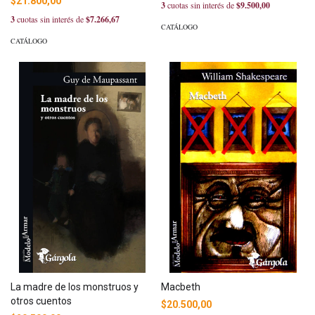
$21.800,00
3
cuotas sin interés de
$9.500,00
3
cuotas sin interés de
$7.266,67
CATÁLOGO
CATÁLOGO
La madre de los monstruos y
Macbeth
otros cuentos
$20.500,00