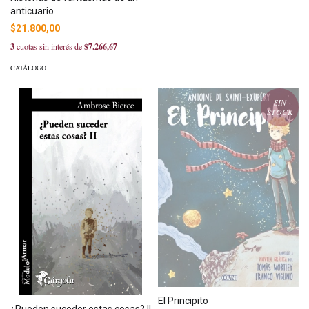
anticuario
$21.800,00
3
cuotas sin interés de
$7.266,67
CATÁLOGO
SIN
STOCK
El Principito
¿Pueden suceder estas cosas? II