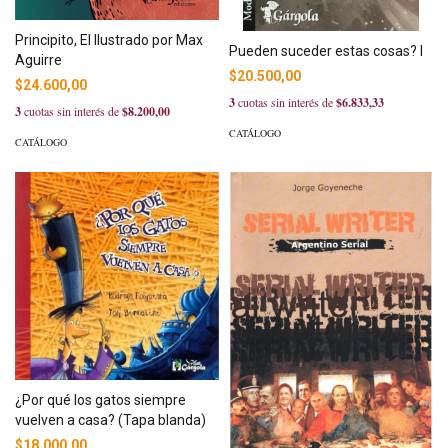
Principito, El Ilustrado por Max
Pueden suceder estas cosas? I
Aguirre
$20.500,00
$24.600,00
3
cuotas sin interés de
$6.833,33
3
cuotas sin interés de
$8.200,00
CATÁLOGO
CATÁLOGO
¿Por qué los gatos siempre
vuelven a casa? (Tapa blanda)
$18.000,00