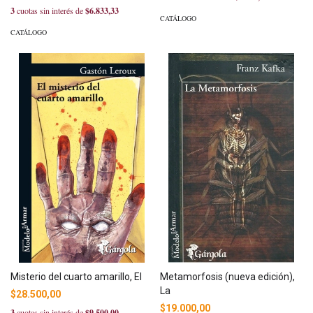
3
cuotas sin interés de
$6.833,33
CATÁLOGO
CATÁLOGO
Misterio del cuarto amarillo, El
Metamorfosis (nueva edición),
La
$28.500,00
$19.000,00
3
cuotas sin interés de
$9.500,00