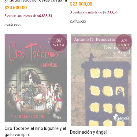
$22.000,00
$20.500,00
3
cuotas sin interés de
$7.333,33
3
cuotas sin interés de
$6.833,33
CATÁLOGO
CATÁLOGO
SIN
SIN
STOCK
STOCK
Ciro Todorov, el niño lúgubre y el
Declinación y ángel
gallo vampiro