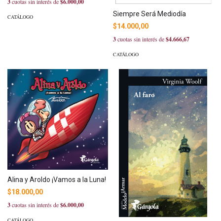
3
cuotas sin interés de
$6.000,00
Siempre Será Mediodía
CATÁLOGO
$14.000,00
3
cuotas sin interés de
$4.666,67
CATÁLOGO
Alina y Aroldo ¡Vamos a la Luna!
$18.000,00
3
cuotas sin interés de
$6.000,00
CATÁLOGO