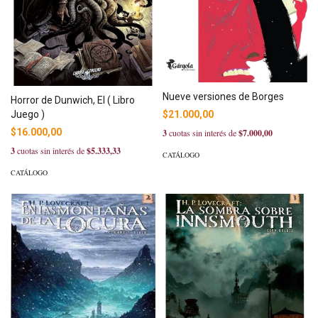
Nueve versiones de Borges
Horror de Dunwich, El ( Libro
Juego )
$21.000,00
$16.000,00
3
cuotas sin interés de
$7.000,00
3
cuotas sin interés de
$5.333,33
CATÁLOGO
CATÁLOGO