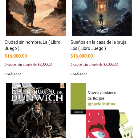
Ciudad sin nombre, La ( Libro
Sueños en la casa de la bruja,
Juego )
Los ( Libro Juego )
$16.000,00
$16.000,00
3
cuotas sin interés de
$5.333,33
3
cuotas sin interés de
$5.333,33
CATÁLOGO
CATÁLOGO