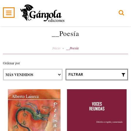
0
INICIO
PRODUCTOS
CARRITO
__Poesía
Inicio
-
__Poesía
Ordenar por
FILTRAR