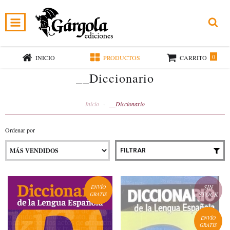
0
INICIO
PRODUCTOS
CARRITO
__Diccionario
Inicio
-
__Diccionario
Ordenar por
FILTRAR
SIN
ENVÍO
STOCK
GRATIS
ENVÍO
GRATIS